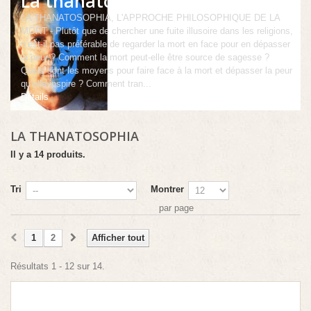
La thanatosophia
LA THANATOSOPHIA, L'APPROCHE PHILOSOPHIQUE DE LA
MORT - Plutôt que de chercher une fuite illusoire dans les religions,
n’est-il pas préférable de regarder la mort en face pour en dépasser
la peur ? Comment la mort peut-elle être source de sagesse ?
Quels sont les moyens pour faire face à la mort et dépasser la peur
qu’elle inspire ? Comment tran...
Détails
LA THANATOSOPHIA
Il y a 14 produits.
Tri
Montrer
par page
1
2
Afficher tout
Résultats 1 - 12 sur 14.