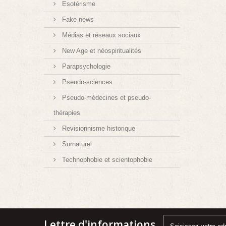
Esotérisme
Fake news
Médias et réseaux sociaux
New Age et néospiritualités
Parapsychologie
Pseudo-sciences
Pseudo-médecines et pseudo-
thérapies
Revisionnisme historique
Surnaturel
Technophobie et scientophobie
Lettre d'informations