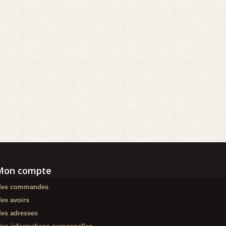
Mon compte
es commandes
es avoirs
es adresses