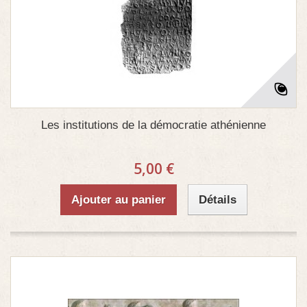
Les institutions de la démocratie athénienne
5,00 €
Ajouter au panier
Détails